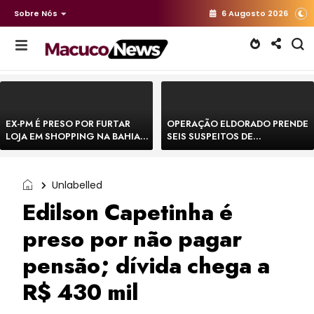
Sobre Nós
6 Augosto 2026
EX-PM É PRESO POR FURTAR
OPERAÇÃO ELDORADO PRENDE
LOJA EM SHOPPING NA BAHIA E
SEIS SUSPEITOS DE
ESCAPA CORRENDO DE
MOVIMENTAR R$ 25 MILHÕES
DELEGACIA
COM AGIOTAGEM
Unlabelled
Edilson Capetinha é
preso por não pagar
pensão; dívida chega a
R$ 430 mil