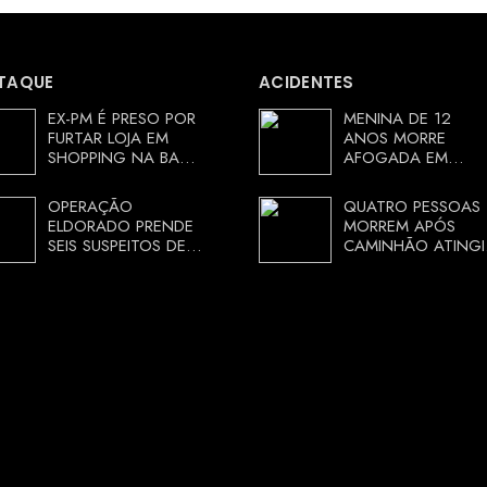
TAQUE
ACIDENTES
EX-PM É PRESO POR
MENINA DE 12
FURTAR LOJA EM
ANOS MORRE
SHOPPING NA BAHIA
AFOGADA EM
E ESCAPA
TANQUE NA ZONA
CORRENDO DE
RURAL DE ARACI,
OPERAÇÃO
QUATRO PESSOAS
DELEGACIA
BAHIA; POLÍCIA
ELDORADO PRENDE
MORREM APÓS
INVESTIGA
SEIS SUSPEITOS DE
CAMINHÃO ATINGI
CIRCUNSTÂNCIAS
MOVIMENTAR R$ 25
RESTAURANTE NA
MILHÕES COM
CHAPADA
AGIOTAGEM
DIAMANTINA