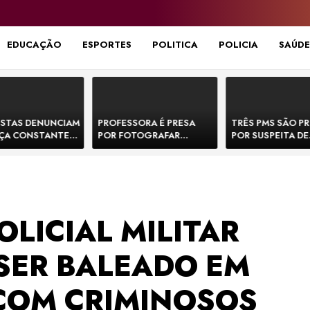
EDUCAÇÃO
ESPORTES
POLITICA
POLICIA
SAÚDE
STAS DENUNCIAM
PROFESSORA É PRESA
TRÊS PMS SÃO P
ÇA CONSTANTE
POR FOTOGRAFAR
POR SUSPEITA DE
NOS NA BR-330 E
PARTES ÍNTIMAS DE
EXECUTAR DOIS
ACIDENTES
BEBÊS EM CRECHE E
E FORJAR CENA D
MANDAR PARA EX-
CONFRONTO NA 
APRESENTADOR
OLICIAL MILITAR
SER BALEADO EM
COM CRIMINOSOS