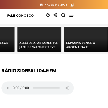
7 Augosto 2026
FALE CONOSCO
RESOS
ALÉM DE APARTAMENTO,
ESPANHA VENCE A
JAQUES WAGNER TEVE
ARGENTINA E
 HOMENS
VENDA DE TERRENO PARA
CONQUISTA A COPA DO
E
CONSTRUÇÃO DE CT DO
MUNDO DE 2026
BAHIA
BAHIA BARRADO POR
CARTÓRIO
RÁDIO SIDERAL 104.9 FM