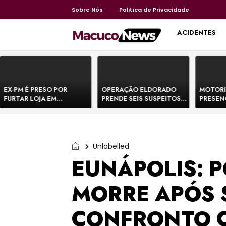
Sobre Nós
Politica de Privacidade
HOME
ACIDENTES
EX-PM É PRESO POR
OPERAÇÃO ELDORADO
MOTORI
FURTAR LOJA EM
PRENDE SEIS SUSPEITOS
PRESEN
SHOPPING NA BAHIA E
DE MOVIMENTAR R$ 25
DE BOVI
ESCAPA CORRENDO DE
MILHÕES COM
TEMEM 
DELEGACIA
AGIOTAGEM
Unlabelled
EUNÁPOLIS: P
MORRE APÓS 
CONFRONTO 