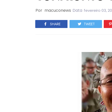
Por
macuconews
Data
fevereiro 03, 20
SHARE
TWEET