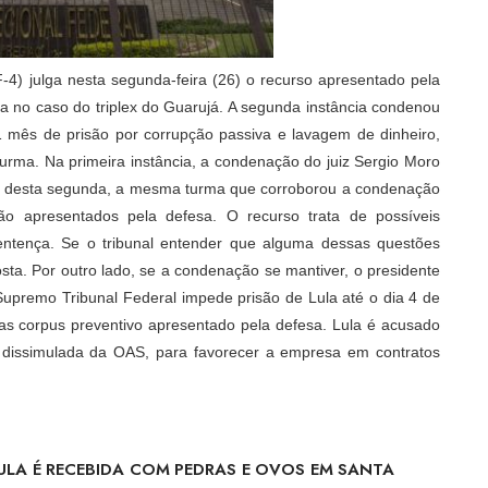
-4) julga nesta segunda-feira (26) o recurso apresentado pela
lva no caso do triplex do Guarujá. A segunda instância condenou
 mês de prisão por corrupção passiva e lavagem de dinheiro,
rma. Na primeira instância, a condenação do juiz Sergio Moro
de desta segunda, a mesma turma que corroborou a condenação
ão apresentados pela defesa. O recurso trata de possíveis
entença. Se o tribunal entender que alguma dessas questões
ta. Por outro lado, se a condenação se mantiver, o presidente
Supremo Tribunal Federal impede prisão de Lula até o dia 4 de
eas corpus preventivo apresentado pela defesa. Lula é acusado
a dissimulada da OAS, para favorecer a empresa em contratos
ULA É RECEBIDA COM PEDRAS E OVOS EM SANTA