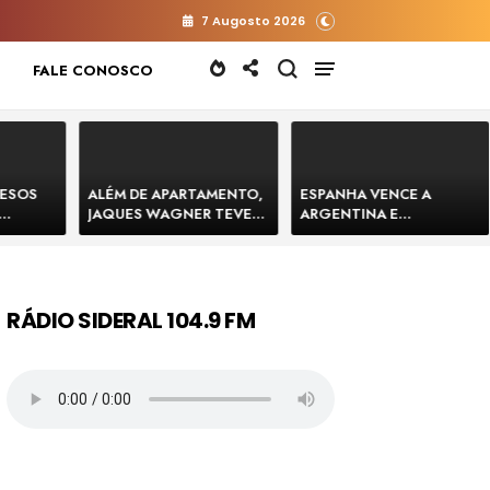
7 Augosto 2026
FALE CONOSCO
RESOS
ALÉM DE APARTAMENTO,
ESPANHA VENCE A
JAQUES WAGNER TEVE
ARGENTINA E
 HOMENS
VENDA DE TERRENO PARA
CONQUISTA A COPA DO
E
CONSTRUÇÃO DE CT DO
MUNDO DE 2026
BAHIA
BAHIA BARRADO POR
CARTÓRIO
RÁDIO SIDERAL 104.9 FM