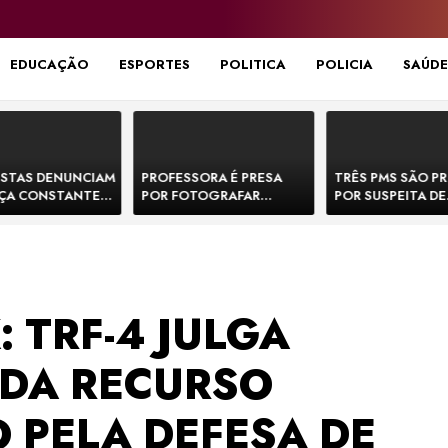
EDUCAÇÃO
ESPORTES
POLITICA
POLICIA
SAÚDE
STAS DENUNCIAM
PROFESSORA É PRESA
TRÊS PMS SÃO P
ÇA CONSTANTE
POR FOTOGRAFAR
POR SUSPEITA DE
NOS NA BR-330 E
PARTES ÍNTIMAS DE
EXECUTAR DOIS
ACIDENTES
BEBÊS EM CRECHE E
E FORJAR CENA D
MANDAR PARA EX-
CONFRONTO NA 
APRESENTADOR
: TRF-4 JULGA
DA RECURSO
 PELA DEFESA DE