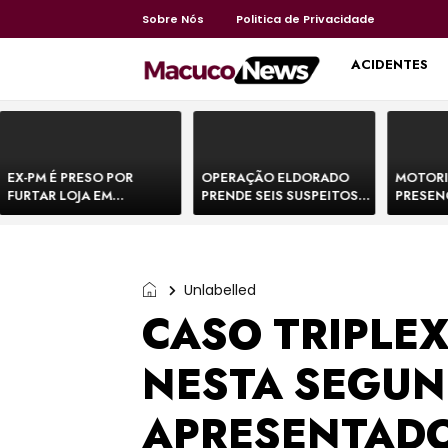
Sobre Nós
Politica de Privacidade
HOME
ACIDENTES
EX-PM É PRESO POR
OPERAÇÃO ELDORADO
MOTORI
FURTAR LOJA EM
PRENDE SEIS SUSPEITOS
PRESEN
SHOPPING NA BAHIA E
DE MOVIMENTAR R$ 25
DE BOVI
ESCAPA CORRENDO DE
MILHÕES COM
TEMEM 
DELEGACIA
AGIOTAGEM
Unlabelled
CASO TRIPLEX
NESTA SEGUN
APRESENTADO