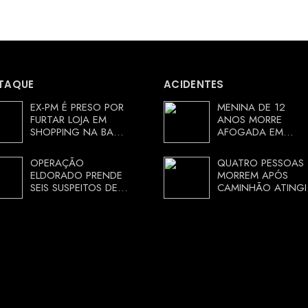
TAQUE
ACIDENTES
EX-PM É PRESO POR
MENINA DE 12
FURTAR LOJA EM
ANOS MORRE
SHOPPING NA BAHIA
AFOGADA EM
E ESCAPA
TANQUE NA ZONA
CORRENDO DE
RURAL DE ARACI,
OPERAÇÃO
QUATRO PESSOAS
DELEGACIA
BAHIA; POLÍCIA
ELDORADO PRENDE
MORREM APÓS
INVESTIGA
SEIS SUSPEITOS DE
CAMINHÃO ATINGI
CIRCUNSTÂNCIAS
MOVIMENTAR R$ 25
RESTAURANTE NA
MILHÕES COM
CHAPADA
AGIOTAGEM
DIAMANTINA