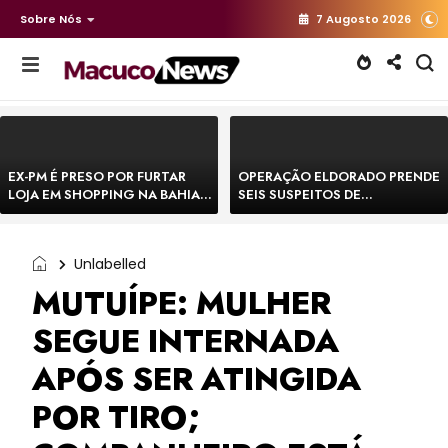
Sobre Nós
7 Augosto 2026
EX-PM É PRESO POR FURTAR
OPERAÇÃO ELDORADO PRENDE
LOJA EM SHOPPING NA BAHIA E
SEIS SUSPEITOS DE
ESCAPA CORRENDO DE
MOVIMENTAR R$ 25 MILHÕES
DELEGACIA
COM AGIOTAGEM
Unlabelled
MUTUÍPE: MULHER
SEGUE INTERNADA
APÓS SER ATINGIDA
POR TIRO;