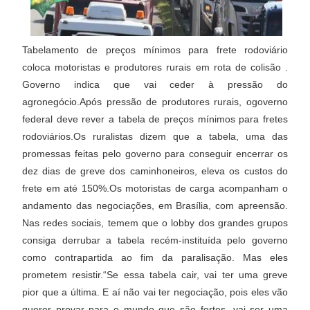
Tabelamento de preços mínimos para frete rodoviário
coloca motoristas e produtores rurais em rota de colisão .
Governo indica que vai ceder à pressão do
agronegócio.
Após pressão de produtores rurais, ogoverno
federal deve rever a tabela de preços mínimos para fretes
rodoviários.Os ruralistas dizem que a tabela, uma das
promessas feitas pelo governo para conseguir encerrar os
dez dias de greve dos caminhoneiros, eleva os custos do
frete em até 150%.Os motoristas de carga acompanham o
andamento das negociações, em Brasília, com apreensão.
Nas redes sociais, temem que o lobby dos grandes grupos
consiga derrubar a tabela recém-instituída pelo governo
como contrapartida ao fim da paralisação. Mas eles
prometem resistir.“Se essa tabela cair, vai ter uma greve
pior que a última. E aí não vai ter negociação, pois eles vão
querer provar para o mundo que são fortes, vai ser uma