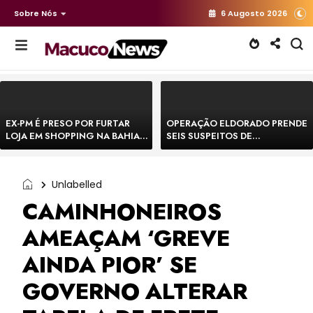
Sobre Nós
6 Augosto 2026
EX-PM É PRESO POR FURTAR
OPERAÇÃO ELDORADO PRENDE
LOJA EM SHOPPING NA BAHIA E
SEIS SUSPEITOS DE
ESCAPA CORRENDO DE
MOVIMENTAR R$ 25 MILHÕES
DELEGACIA
COM AGIOTAGEM
Unlabelled
CAMINHONEIROS
AMEAÇAM ‘GREVE
AINDA PIOR’ SE
GOVERNO ALTERAR