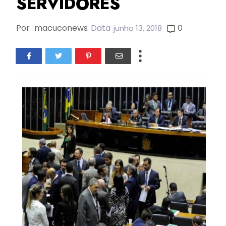
SERVIDORES
Por
macuconews
Data
0
junho 13, 2018