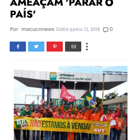
AMEAÇAM 'PARAR O
PAÍS'
Por
macuconews
Data
0
junho 12, 2018