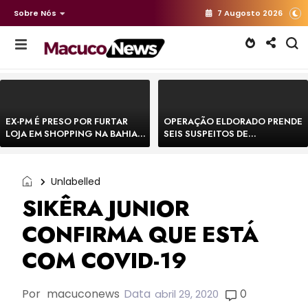
Sobre Nós
7 Augosto 2026
EX-PM É PRESO POR FURTAR
OPERAÇÃO ELDORADO PRENDE
LOJA EM SHOPPING NA BAHIA E
SEIS SUSPEITOS DE
ESCAPA CORRENDO DE
MOVIMENTAR R$ 25 MILHÕES
DELEGACIA
COM AGIOTAGEM
Unlabelled
SIKÊRA JUNIOR
CONFIRMA QUE ESTÁ
COM COVID-19
Por
macuconews
Data
0
abril 29, 2020