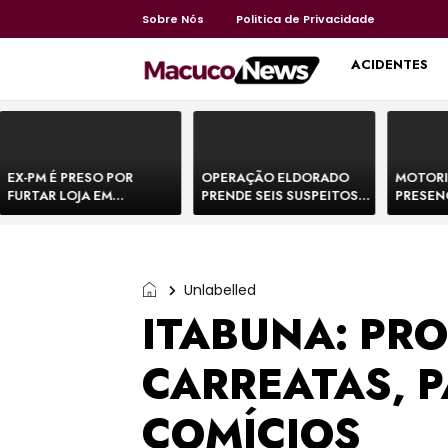
Sobre Nós
Politica de Privacidade
HOME
ACIDENTES
EX-PM É PRESO POR
OPERAÇÃO ELDORADO
MOTORI
FURTAR LOJA EM
PRENDE SEIS SUSPEITOS
PRESEN
SHOPPING NA BAHIA E
DE MOVIMENTAR R$ 25
DE BOVI
ESCAPA CORRENDO DE
MILHÕES COM
TEMEM 
DELEGACIA
AGIOTAGEM
Unlabelled
ITABUNA: PRO
CARREATAS, P
COMÍCIOS