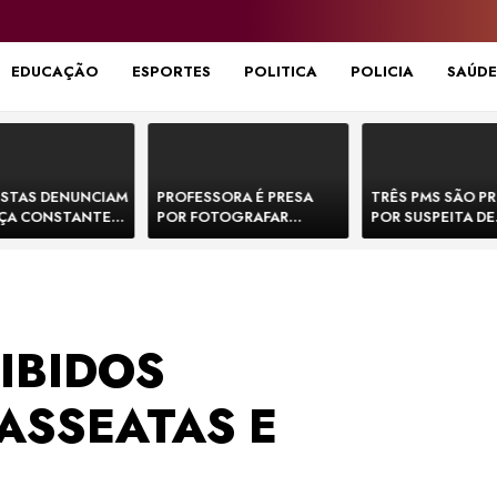
EDUCAÇÃO
ESPORTES
POLITICA
POLICIA
SAÚDE
STAS DENUNCIAM
PROFESSORA É PRESA
TRÊS PMS SÃO P
ÇA CONSTANTE
POR FOTOGRAFAR
POR SUSPEITA DE
NOS NA BR-330 E
PARTES ÍNTIMAS DE
EXECUTAR DOIS
ACIDENTES
BEBÊS EM CRECHE E
E FORJAR CENA D
MANDAR PARA EX-
CONFRONTO NA 
APRESENTADOR
IBIDOS
ASSEATAS E