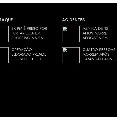
TAQUE
ACIDENTES
EX-PM É PRESO POR
MENINA DE 12
FURTAR LOJA EM
ANOS MORRE
SHOPPING NA BAHIA
AFOGADA EM
E ESCAPA
TANQUE NA ZONA
CORRENDO DE
RURAL DE ARACI,
OPERAÇÃO
QUATRO PESSOAS
DELEGACIA
BAHIA; POLÍCIA
ELDORADO PRENDE
MORREM APÓS
INVESTIGA
SEIS SUSPEITOS DE
CAMINHÃO ATINGI
CIRCUNSTÂNCIAS
MOVIMENTAR R$ 25
RESTAURANTE NA
MILHÕES COM
CHAPADA
AGIOTAGEM
DIAMANTINA