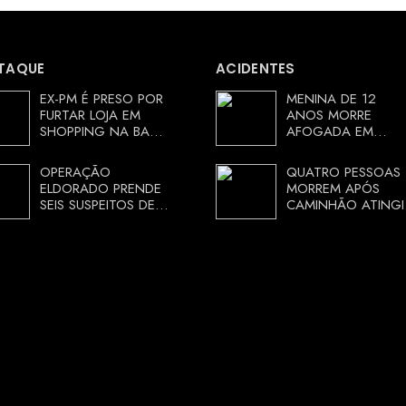
TAQUE
ACIDENTES
EX-PM É PRESO POR
MENINA DE 12
FURTAR LOJA EM
ANOS MORRE
SHOPPING NA BAHIA
AFOGADA EM
E ESCAPA
TANQUE NA ZONA
CORRENDO DE
RURAL DE ARACI,
OPERAÇÃO
QUATRO PESSOAS
DELEGACIA
BAHIA; POLÍCIA
ELDORADO PRENDE
MORREM APÓS
INVESTIGA
SEIS SUSPEITOS DE
CAMINHÃO ATINGI
CIRCUNSTÂNCIAS
MOVIMENTAR R$ 25
RESTAURANTE NA
MILHÕES COM
CHAPADA
AGIOTAGEM
DIAMANTINA