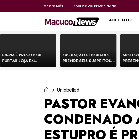
Sobre Nós
Politica de Privacidade
HOME
ACIDENTES
EX-PM É PRESO POR
OPERAÇÃO ELDORADO
MOTORI
FURTAR LOJA EM
PRENDE SEIS SUSPEITOS
PRESEN
SHOPPING NA BAHIA E
DE MOVIMENTAR R$ 25
DE BOVI
ESCAPA CORRENDO DE
MILHÕES COM
TEMEM 
DELEGACIA
AGIOTAGEM
Unlabelled
PASTOR EVAN
CONDENADO A
ESTUPRO É P