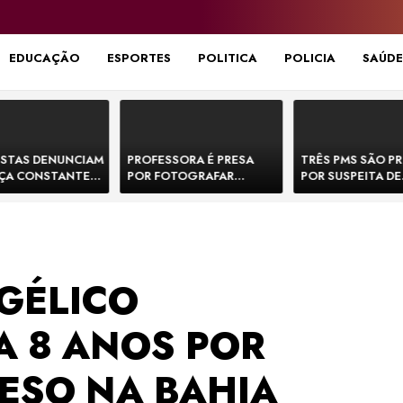
EDUCAÇÃO
ESPORTES
POLITICA
POLICIA
SAÚDE
STAS DENUNCIAM
PROFESSORA É PRESA
TRÊS PMS SÃO P
ÇA CONSTANTE
POR FOTOGRAFAR
POR SUSPEITA DE
NOS NA BR-330 E
PARTES ÍNTIMAS DE
EXECUTAR DOIS
ACIDENTES
BEBÊS EM CRECHE E
E FORJAR CENA D
MANDAR PARA EX-
CONFRONTO NA 
APRESENTADOR
GÉLICO
 8 ANOS POR
RESO NA BAHIA