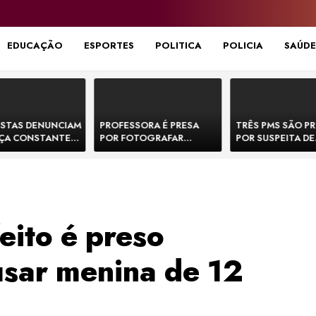
EDUCAÇÃO
ESPORTES
POLITICA
POLICIA
SAÚDE
STAS DENUNCIAM
PROFESSORA É PRESA
TRÊS PMS SÃO P
ÇA CONSTANTE
POR FOTOGRAFAR
POR SUSPEITA DE
NOS NA BR-330 E
PARTES ÍNTIMAS DE
EXECUTAR DOIS
ACIDENTES
BEBÊS EM CRECHE E
E FORJAR CENA D
MANDAR PARA EX-
CONFRONTO NA 
APRESENTADOR
eito é preso
sar menina de 12