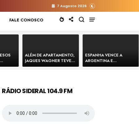
7 Augosto 2026
FALE CONOSCO
RESOS
ALÉM DE APARTAMENTO,
ESPANHA VENCE A
JAQUES WAGNER TEVE
ARGENTINA E
 HOMENS
VENDA DE TERRENO PARA
CONQUISTA A COPA DO
E
CONSTRUÇÃO DE CT DO
MUNDO DE 2026
BAHIA
BAHIA BARRADO POR
CARTÓRIO
RÁDIO SIDERAL 104.9 FM