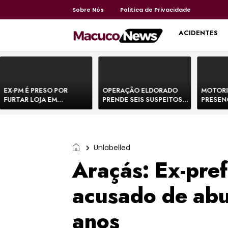
Sobre Nós
Politica de Privacidade
HOME
ACIDENTES
EX-PM É PRESO POR
OPERAÇÃO ELDORADO
MOTORI
FURTAR LOJA EM
PRENDE SEIS SUSPEITOS
PRESEN
SHOPPING NA BAHIA E
DE MOVIMENTAR R$ 25
DE BOVI
ESCAPA CORRENDO DE
MILHÕES COM
TEMEM 
DELEGACIA
AGIOTAGEM
Unlabelled
Araçás: Ex-pref
acusado de abu
anos