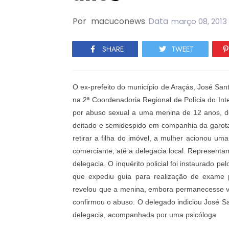
Por
macuconews
Data
março 08, 2013
SHARE
TWEET
O ex-prefeito do município de Araçás, José Sant
na 2ª Coordenadoria Regional de Polícia do Inte
por abuso sexual a uma menina de 12 anos, de
deitado e semidespido em companhia da garota, 
retirar a filha do imóvel, a mulher acionou um
comerciante, até a delegacia local. Represent
delegacia. O inquérito policial foi instaurado
que expediu guia para realização de exame p
revelou que a menina, embora permanecesse vi
confirmou o abuso. O delegado indiciou José Sa
delegacia, acompanhada por uma psicóloga