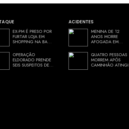
TAQUE
ACIDENTES
EX-PM É PRESO POR
MENINA DE 12
FURTAR LOJA EM
ANOS MORRE
SHOPPING NA BAHIA
AFOGADA EM
E ESCAPA
TANQUE NA ZONA
CORRENDO DE
RURAL DE ARACI,
OPERAÇÃO
QUATRO PESSOAS
DELEGACIA
BAHIA; POLÍCIA
ELDORADO PRENDE
MORREM APÓS
INVESTIGA
SEIS SUSPEITOS DE
CAMINHÃO ATINGI
CIRCUNSTÂNCIAS
MOVIMENTAR R$ 25
RESTAURANTE NA
MILHÕES COM
CHAPADA
AGIOTAGEM
DIAMANTINA