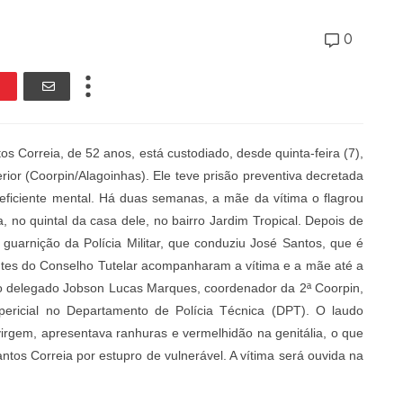
0
os Correia, de 52 anos, está custodiado, desde quinta-feira (7),
rior (Coorpin/Alagoinhas). Ele teve prisão preventiva decretada
ficiente mental. Há duas semanas, a mãe da vítima o flagrou
no quintal da casa dele, no bairro Jardim Tropical. Depois de
a guarnição da Polícia Militar, que conduziu José Santos, que é
antes do Conselho Tutelar acompanharam a vítima e a mãe até a
 pelo delegado Jobson Lucas Marques, coordenador da 2ª Coorpin,
ericial no Departamento de Polícia Técnica (DPT). O laudo
rgem, apresentava ranhuras e vermelhidão na genitália, o que
ntos Correia por estupro de vulnerável. A vítima será ouvida na