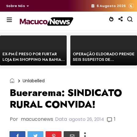
Sobre Nós
6 Augosto 2026
EX-PM É PRESO POR FURTAR
OPERAÇÃO ELDORADO PRENDE
LOJA EM SHOPPING NA BAHIA E
SEIS SUSPEITOS DE
ESCAPA CORRENDO DE
MOVIMENTAR R$ 25 MILHÕES
DELEGACIA
COM AGIOTAGEM
Unlabelled
Buerarema: SINDICATO
RURAL CONVIDA!
Por
macuconews
Data
1
agosto 26, 2014