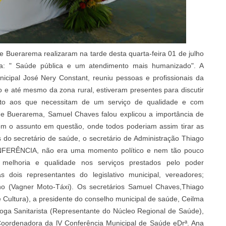
de Buerarema realizaram na tarde desta quarta-feira 01 de julho
" Saúde pública e um atendimento mais humanizado". A
icipal José Nery Constant, reuniu pessoas e profissionais da
e até mesmo da zona rural, estiveram presentes para discutir
to aos que necessitam de um serviço de qualidade e com
de Buerarema, Samuel Chaves falou explicou a importância de
om o assunto em questão, onde todos poderiam assim tirar as
 do secretário de saúde, o secretário de Administração Thiago
CONFERÊNCIA, não era uma momento político e nem tão pouco
melhoria e qualidade nos serviços prestados pelo poder
ois representantes do legislativo municipal, vereadores;
o (Vagner Moto-Táxi). Os secretários Samuel Chaves,Thiago
 Cultura), a presidente do conselho municipal de saúde, Ceilma
óloga Sanitarista (Representante do Núcleo Regional de Saúde),
Coordenadora da lV Conferência Municipal de Saúde e
Drª. Ana