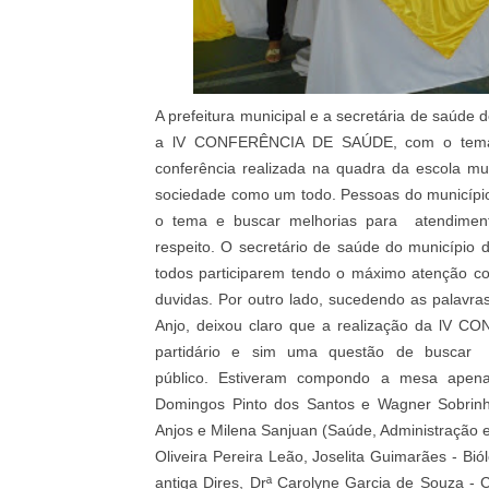
A prefeitura municipal e a secretária de saúde 
a lV CONFERÊNCIA DE SAÚDE, com o tema: 
conferência realizada na quadra da escola mun
sociedade como um todo. Pessoas do município 
o tema e buscar melhorias para
atendimen
respeito.
O secretário de saúde do município 
todos participarem tendo o máximo atenção c
duvidas. Por outro lado, sucedendo as palavras
Anjo, deixou claro que a realização da lV 
partidário e sim uma questão de buscar
público.
Estiveram compondo a mesa apenas d
Domingos Pinto dos Santos e Wagner Sobrinh
Anjos e Milena Sanjuan (Saúde, Administração e
Oliveira Pereira Leão, Joselita Guimarães - Bi
antiga Dires,
Drª Carolyne Garcia de Souza - 