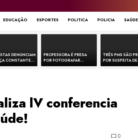
EDUCAÇÃO
ESPORTES
POLITICA
POLICIA
SAÚDE
STAS DENUNCIAM
PROFESSORA É PRESA
TRÊS PMS SÃO P
ÇA CONSTANTE
POR FOTOGRAFAR
POR SUSPEITA DE
NOS NA BR-330 E
PARTES ÍNTIMAS DE
EXECUTAR DOIS
ACIDENTES
BEBÊS EM CRECHE E
E FORJAR CENA D
MANDAR PARA EX-
CONFRONTO NA 
APRESENTADOR
liza lV conferencia
aúde!
0