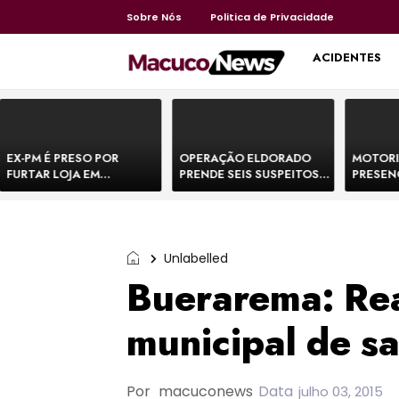
Sobre Nós
Politica de Privacidade
HOME
ACIDENTES
EX-PM É PRESO POR
OPERAÇÃO ELDORADO
MOTORI
FURTAR LOJA EM
PRENDE SEIS SUSPEITOS
PRESEN
SHOPPING NA BAHIA E
DE MOVIMENTAR R$ 25
DE BOVI
ESCAPA CORRENDO DE
MILHÕES COM
TEMEM 
DELEGACIA
AGIOTAGEM
Unlabelled
Buerarema: Rea
municipal de s
Por
macuconews
Data
julho 03, 2015