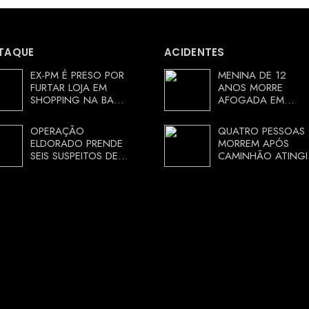
TAQUE
ACIDENTES
EX-PM É PRESO POR
MENINA DE 12
FURTAR LOJA EM
ANOS MORRE
SHOPPING NA BAHIA
AFOGADA EM
E ESCAPA
TANQUE NA ZONA
CORRENDO DE
RURAL DE ARACI,
OPERAÇÃO
QUATRO PESSOAS
DELEGACIA
BAHIA; POLÍCIA
ELDORADO PRENDE
MORREM APÓS
INVESTIGA
SEIS SUSPEITOS DE
CAMINHÃO ATINGI
CIRCUNSTÂNCIAS
MOVIMENTAR R$ 25
RESTAURANTE NA
MILHÕES COM
CHAPADA
AGIOTAGEM
DIAMANTINA