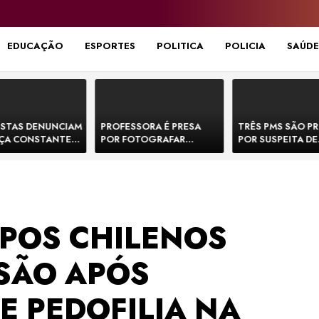
EDUCAÇÃO
ESPORTES
POLITICA
POLICIA
SAÚDE
STAS DENUNCIAM
PROFESSORA É PRESA
TRÊS PMS SÃO P
ÇA CONSTANTE
POR FOTOGRAFAR
POR SUSPEITA DE
NOS NA BR-330 E
PARTES ÍNTIMAS DE
EXECUTAR DOIS
ACIDENTES
BEBÊS EM CRECHE E
E FORJAR CENA D
MANDAR PARA EX-
CONFRONTO NA 
APRESENTADOR
SPOS CHILENOS
SÃO APÓS
E PEDOFILIA NA