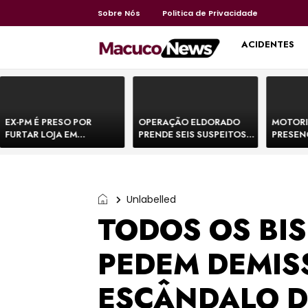
Sobre Nós
Politica de Privacidade
HOME
ACIDENTES
EX-PM É PRESO POR
OPERAÇÃO ELDORADO
MOTORI
FURTAR LOJA EM
PRENDE SEIS SUSPEITOS
PRESEN
SHOPPING NA BAHIA E
DE MOVIMENTAR R$ 25
DE BOVI
ESCAPA CORRENDO DE
MILHÕES COM
TEMEM 
DELEGACIA
AGIOTAGEM
Unlabelled
TODOS OS BI
PEDEM DEMIS
ESCÂNDALO D