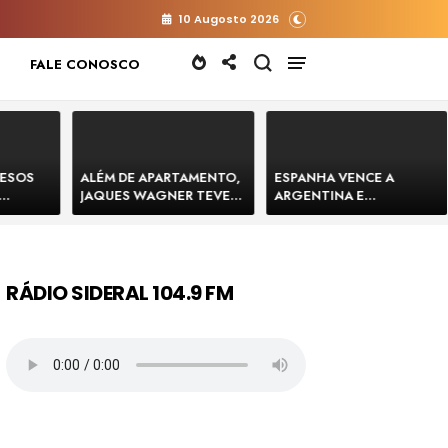
10 Augosto 2026
FALE CONOSCO
RESOS
ALÉM DE APARTAMENTO,
ESPANHA VENCE A
JAQUES WAGNER TEVE
ARGENTINA E
 HOMENS
VENDA DE TERRENO PARA
CONQUISTA A COPA DO
E
CONSTRUÇÃO DE CT DO
MUNDO DE 2026
BAHIA
BAHIA BARRADO POR
CARTÓRIO
RÁDIO SIDERAL 104.9 FM