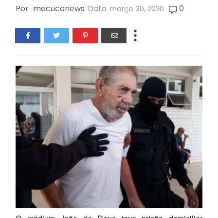
Por
macuconews
Data
0
março 30, 2020