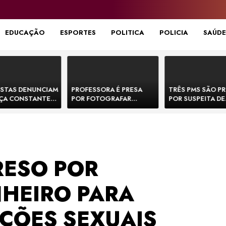
EDUCAÇÃO
ESPORTES
POLITICA
POLICIA
SAÚDE
STAS DENUNCIAM
PROFESSORA É PRESA
TRÊS PMS SÃO P
ÇA CONSTANTE
POR FOTOGRAFAR
POR SUSPEITA DE
NOS NA BR-330 E
PARTES ÍNTIMAS DE
EXECUTAR DOIS
ACIDENTES
BEBÊS EM CRECHE E
E FORJAR CENA D
MANDAR PARA EX-
CONFRONTO NA 
APRESENTADOR
RESO POR
NHEIRO PARA
ÇÕES SEXUAIS