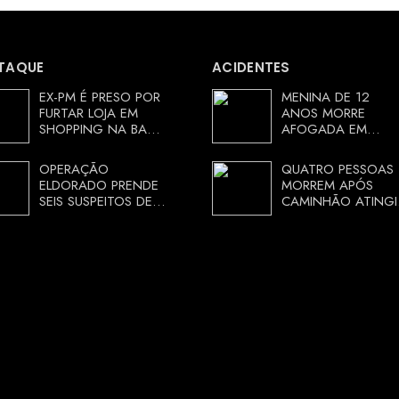
TAQUE
ACIDENTES
EX-PM É PRESO POR
MENINA DE 12
FURTAR LOJA EM
ANOS MORRE
SHOPPING NA BAHIA
AFOGADA EM
E ESCAPA
TANQUE NA ZONA
CORRENDO DE
RURAL DE ARACI,
OPERAÇÃO
QUATRO PESSOAS
DELEGACIA
BAHIA; POLÍCIA
ELDORADO PRENDE
MORREM APÓS
INVESTIGA
SEIS SUSPEITOS DE
CAMINHÃO ATINGI
CIRCUNSTÂNCIAS
MOVIMENTAR R$ 25
RESTAURANTE NA
MILHÕES COM
CHAPADA
AGIOTAGEM
DIAMANTINA