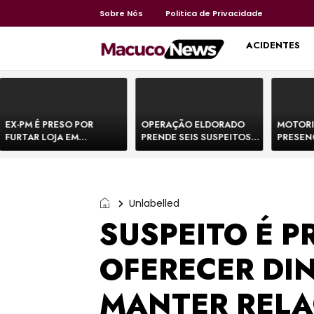
Sobre Nós
Politica de Privacidade
HOME
ACIDENTES
EX-PM É PRESO POR
OPERAÇÃO ELDORADO
MOTORI
FURTAR LOJA EM
PRENDE SEIS SUSPEITOS
PRESEN
SHOPPING NA BAHIA E
DE MOVIMENTAR R$ 25
DE BOVI
ESCAPA CORRENDO DE
MILHÕES COM
TEMEM 
DELEGACIA
AGIOTAGEM
Unlabelled
SUSPEITO É P
OFERECER DI
MANTER RELA