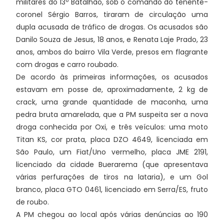
militares do 13º Batalhão, sob o comando do tenente-
coronel Sérgio Barros, tiraram de circulação uma
dupla acusada de tráfico de drogas. Os acusados são
Danilo Souza de Jesus, 18 anos, e Renata Laje Prado, 23
anos, ambos do bairro Vila Verde, presos em flagrante
com drogas e carro roubado.
De acordo às primeiras informações, os acusados
estavam em posse de, aproximadamente, 2 kg de
crack, uma grande quantidade de maconha, uma
pedra bruta amarelada, que a PM suspeita ser a nova
droga conhecida por Oxi, e três veículos: uma moto
Titan KS, cor prata, placa DZO 4649, licenciada em
São Paulo, um Fiat/Uno vermelho, placa JME 2191,
licenciado da cidade Buerarema (que apresentava
várias perfurações de tiros na lataria), e um Gol
branco, placa GTO 0461, licenciado em Serra/ES, fruto
de roubo.
A PM chegou ao local após várias denúncias ao 190