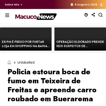
Sobre Nós
6 Augosto 2026
EX-PM É PRESO POR FURTAR
OPERAÇÃO ELDORADO PRENDE
LOJA EM SHOPPING NA BAHIA E
SEIS SUSPEITOS DE
ESCAPA CORRENDO DE
MOVIMENTAR R$ 25 MILHÕES
DELEGACIA
COM AGIOTAGEM
Unlabelled
Policia estoura boca de
fumo em Teixeira de
Freitas e apreende carro
roubado em Buerarema