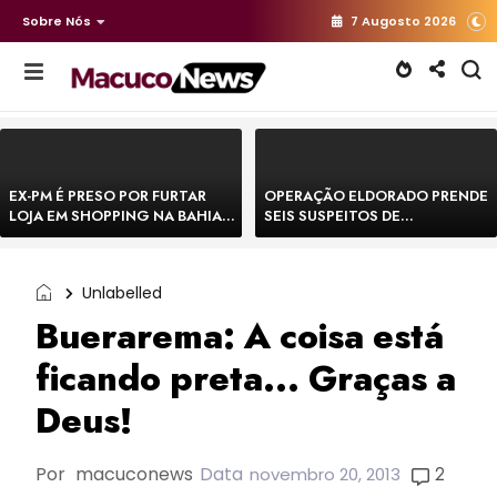
Sobre Nós
7 Augosto 2026
EX-PM É PRESO POR FURTAR
OPERAÇÃO ELDORADO PRENDE
LOJA EM SHOPPING NA BAHIA E
SEIS SUSPEITOS DE
ESCAPA CORRENDO DE
MOVIMENTAR R$ 25 MILHÕES
DELEGACIA
COM AGIOTAGEM
Unlabelled
Buerarema: A coisa está
ficando preta... Graças a
Deus!
Por
macuconews
Data
2
novembro 20, 2013