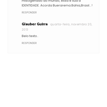
miscigenado do mundo, essa é sua a
IDENTIDADE. Acorda Buerarema.Bahia,Brasil...!
RESPONDER
Glauber Guirra
quarta-feira, novembro 20,
2013
Belo texto..
RESPONDER